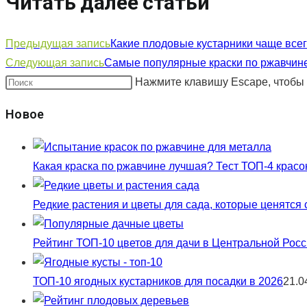
Читать далее статьи
Предыдущая запись
Какие плодовые кустарники чаще всег
Следующая запись
Самые популярные краски по ржавчине
Нажмите клавишу Escape, чтобы 
Новое
Какая краска по ржавчине лучшая? Тест ТОП-4 красо
Редкие растения и цветы для сада, которые ценятся
Рейтинг ТОП-10 цветов для дачи в Центральной Росси
ТОП-10 ягодных кустарников для посадки в 2026
21.0