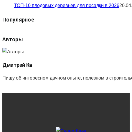
ТОП-10 плодовых деревьев для посадки в 2026
20.04
Популярное
Авторы
Дмитрий Ка
Пишу об интересном дачном опыте, полезном в строитель