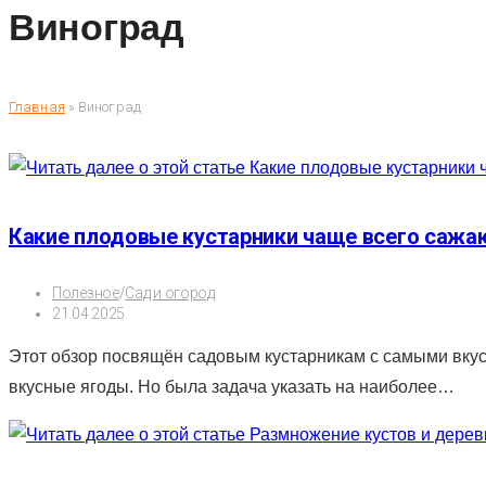
Виноград
Главная
»
Виноград
Какие плодовые кустарники чаще всего сажаю
Рубрика
Полезное
/
Сад и огород
записи:
Запись
21.04.2025
опубликована:
Этот обзор посвящён садовым кустарникам с самыми вкус
вкусные ягоды. Но была задача указать на наиболее…