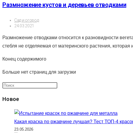
Размножение кустов и деревьев отводками
Рубрика
Сад и огород
записи:
Запись
24.03.2021
опубликована:
Размножение отводками относится к разновидности вегета
стебля не отделяемая от материнского растения, которая
Конец содержимого
Больше нет страниц для загрузки
Нажмите
клавишу
Новое
Escape,
чтобы
закрыть
Какая краска по ржавчине лучшая? Тест ТОП-4 красо
панель
23.05.2026