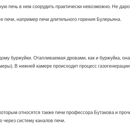
ную печь в нем соорудить практически невозможно. Не дар
 печи, например печи длительного горения Булерьяна.
му буржуйки. Отапливаемая дровами, как и буржуйка, она с
камеры). В нижней камере происходит процесс газогенераци
 которым относятся также печи профессора Бутакова и про
о через систему каналов печи.