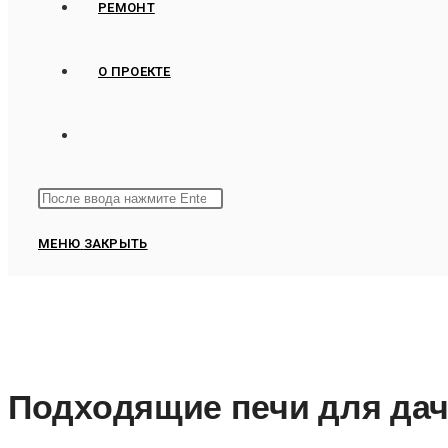
РЕМОНТ
О ПРОЕКТЕ
ПЕРЕКЛЮЧИТЬ
Поиск
Нажмите
ПОИСК
на
клавишу
МЕНЮ
ЗАКРЫТЬ
сайте
Escape,
ПО
чтобы
закрыть
ВЕБ-
панель
поиска.
САЙТУ
Подходящие печи для дач