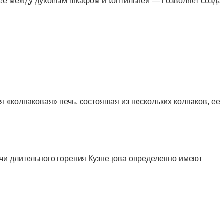
днее между духовым шкафом и коптильней — позволяет созд
я «колпаковая» печь, состоящая из нескольких колпаков, ее
ечи длительного горения Кузнецова определенно имеют