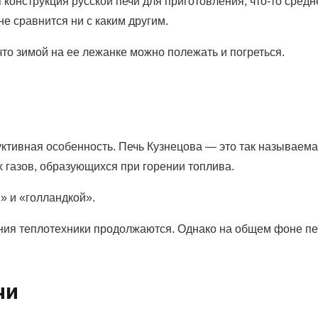
 конструкция русской печи для приготовления, что-то сре
е сравнится ни с каким другим.
что зимой на ее лежанке можно полежать и погреться.
руктивная особенность. Печь Кузнецова — это так называема
 газов, образующихся при горении топлива.
» и «голландкой».
рения теплотехники продолжаются. Однако на общем фоне п
чи