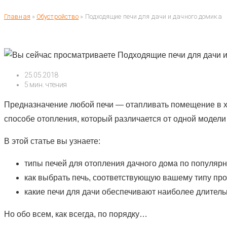
Главная
»
Обустройство
»
Подходящие печи для дачи и дачного домика
Запись
25.05.2018
опубликована:
Время
5 мин. чтения
чтения:
Предназначение любой печи — отапливать помещение в хо
способе отопления, который различается от одной модели 
В этой статье вы узнаете:
типы печей для отопления дачного дома по популярн
как выбрать печь, соответствующую вашему типу про
какие печи для дачи обеспечивают наиболее длитель
Но обо всем, как всегда, по порядку…